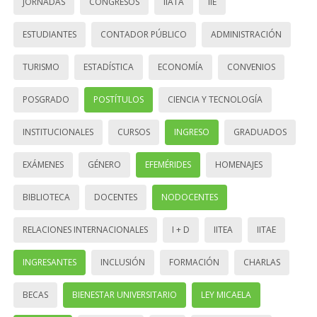
JORNADAS
CONGRESOS
IIATA
IIE
ESTUDIANTES
CONTADOR PÚBLICO
ADMINISTRACIÓN
TURISMO
ESTADÍSTICA
ECONOMÍA
CONVENIOS
POSGRADO
POSTÍTULOS
CIENCIA Y TECNOLOGÍA
INSTITUCIONALES
CURSOS
INGRESO
GRADUADOS
EXÁMENES
GÉNERO
EFEMÉRIDES
HOMENAJES
BIBLIOTECA
DOCENTES
NODOCENTES
RELACIONES INTERNACIONALES
I + D
IITEA
IITAE
INGRESANTES
INCLUSIÓN
FORMACIÓN
CHARLAS
BECAS
BIENESTAR UNIVERSITARIO
LEY MICAELA