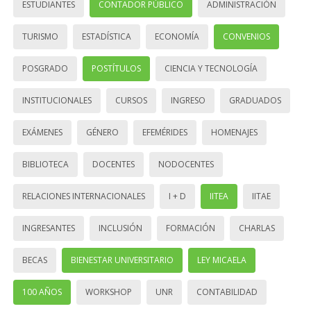
ESTUDIANTES
CONTADOR PÚBLICO
ADMINISTRACIÓN
TURISMO
ESTADÍSTICA
ECONOMÍA
CONVENIOS
POSGRADO
POSTÍTULOS
CIENCIA Y TECNOLOGÍA
INSTITUCIONALES
CURSOS
INGRESO
GRADUADOS
EXÁMENES
GÉNERO
EFEMÉRIDES
HOMENAJES
BIBLIOTECA
DOCENTES
NODOCENTES
RELACIONES INTERNACIONALES
I + D
IITEA
IITAE
INGRESANTES
INCLUSIÓN
FORMACIÓN
CHARLAS
BECAS
BIENESTAR UNIVERSITARIO
LEY MICAELA
100 AÑOS
WORKSHOP
UNR
CONTABILIDAD