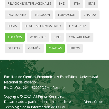
RELACIONES INTERNACIONALES
I + D
IITEA
IITAE
INGRESANTES
INCLUSIÓN
FORMACIÓN
CHARLAS
BECAS
BIENESTAR UNIVERSITARIO
LEY MICAELA
100 AÑOS
WORKSHOP
UNR
CONTABILIDAD
DEBATES
OPINIÓN
CHARLAS
LIBROS
Facultad de Ciencias Económicas y Estadística - Universidad
Nacional de Rosario
Bv. Oroño 1261 - S2000DSM - Rosario
Copyright © 2021. All Rights Reserved.
Desarrollado a partir de herramientas libres por la Dirección de
Tecnología de la Información de FCEyE