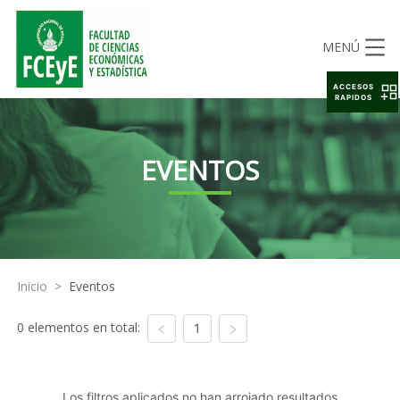
MENÚ
ACCESOS
RAPIDOS
EVENTOS
Inicio
>
Eventos
0 elementos en total:
1
Los filtros aplicados no han arrojado resultados