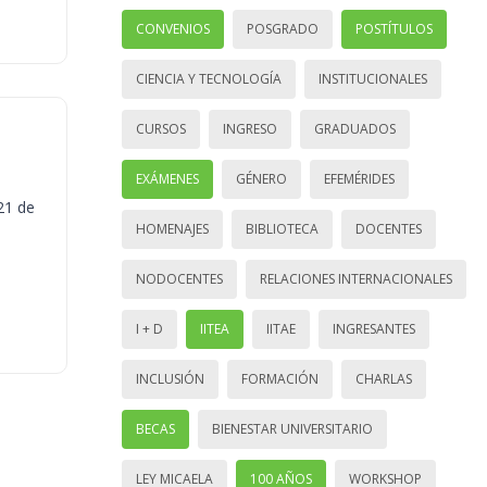
CONVENIOS
POSGRADO
POSTÍTULOS
CIENCIA Y TECNOLOGÍA
INSTITUCIONALES
CURSOS
INGRESO
GRADUADOS
EXÁMENES
GÉNERO
EFEMÉRIDES
21 de
HOMENAJES
BIBLIOTECA
DOCENTES
NODOCENTES
RELACIONES INTERNACIONALES
I + D
IITEA
IITAE
INGRESANTES
INCLUSIÓN
FORMACIÓN
CHARLAS
BECAS
BIENESTAR UNIVERSITARIO
LEY MICAELA
100 AÑOS
WORKSHOP