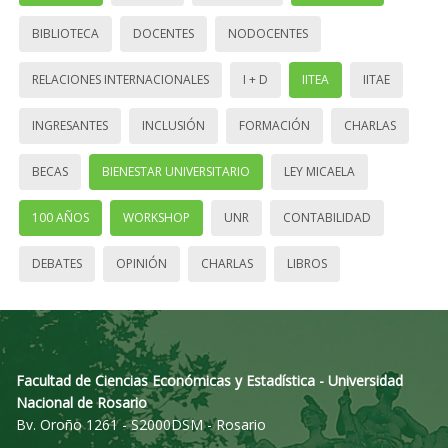
BIBLIOTECA
DOCENTES
NODOCENTES
RELACIONES INTERNACIONALES
I + D
IITEA
IITAE
INGRESANTES
INCLUSIÓN
FORMACIÓN
CHARLAS
BECAS
BIENESTAR UNIVERSITARIO
LEY MICAELA
100 AÑOS
WORKSHOP
UNR
CONTABILIDAD
DEBATES
OPINIÓN
CHARLAS
LIBROS
Facultad de Ciencias Económicas y Estadística - Universidad
Nacional de Rosario
Bv. Oroño 1261 - S2000DSM - Rosario