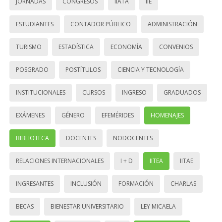
JORNADAS
CONGRESOS
IIATA
IIE
ESTUDIANTES
CONTADOR PÚBLICO
ADMINISTRACIÓN
TURISMO
ESTADÍSTICA
ECONOMÍA
CONVENIOS
POSGRADO
POSTÍTULOS
CIENCIA Y TECNOLOGÍA
INSTITUCIONALES
CURSOS
INGRESO
GRADUADOS
EXÁMENES
GÉNERO
EFEMÉRIDES
HOMENAJES
BIBLIOTECA
DOCENTES
NODOCENTES
RELACIONES INTERNACIONALES
I + D
IITEA
IITAE
INGRESANTES
INCLUSIÓN
FORMACIÓN
CHARLAS
BECAS
BIENESTAR UNIVERSITARIO
LEY MICAELA