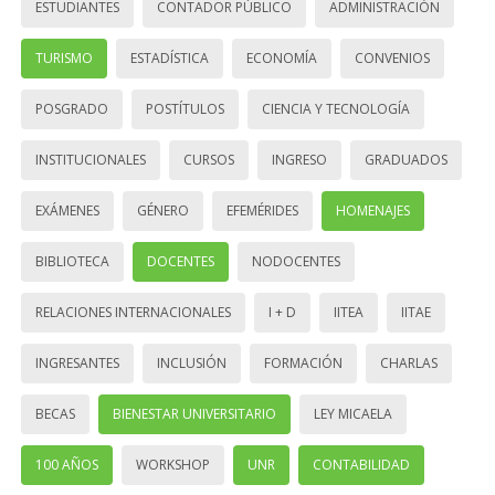
ESTUDIANTES
CONTADOR PÚBLICO
ADMINISTRACIÓN
TURISMO
ESTADÍSTICA
ECONOMÍA
CONVENIOS
POSGRADO
POSTÍTULOS
CIENCIA Y TECNOLOGÍA
INSTITUCIONALES
CURSOS
INGRESO
GRADUADOS
EXÁMENES
GÉNERO
EFEMÉRIDES
HOMENAJES
BIBLIOTECA
DOCENTES
NODOCENTES
RELACIONES INTERNACIONALES
I + D
IITEA
IITAE
INGRESANTES
INCLUSIÓN
FORMACIÓN
CHARLAS
BECAS
BIENESTAR UNIVERSITARIO
LEY MICAELA
100 AÑOS
WORKSHOP
UNR
CONTABILIDAD