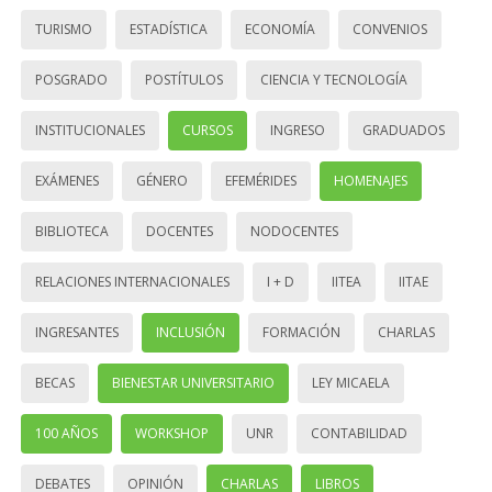
TURISMO
ESTADÍSTICA
ECONOMÍA
CONVENIOS
POSGRADO
POSTÍTULOS
CIENCIA Y TECNOLOGÍA
INSTITUCIONALES
CURSOS
INGRESO
GRADUADOS
EXÁMENES
GÉNERO
EFEMÉRIDES
HOMENAJES
BIBLIOTECA
DOCENTES
NODOCENTES
RELACIONES INTERNACIONALES
I + D
IITEA
IITAE
INGRESANTES
INCLUSIÓN
FORMACIÓN
CHARLAS
BECAS
BIENESTAR UNIVERSITARIO
LEY MICAELA
100 AÑOS
WORKSHOP
UNR
CONTABILIDAD
DEBATES
OPINIÓN
CHARLAS
LIBROS