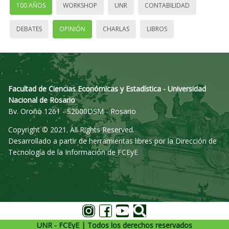
100 AÑOS
WORKSHOP
UNR
CONTABILIDAD
DEBATES
OPINIÓN
CHARLAS
LIBROS
Facultad de Ciencias Económicas y Estadística - Universidad
Nacional de Rosario
Bv. Oroño 1261 - S2000DSM - Rosario
Copyright © 2021. All Rights Reserved.
Desarrollado a partir de herramientas libres por la Dirección de
Tecnología de la Información de FCEyE
UNR - FCEyE | Todos los derechos reservados