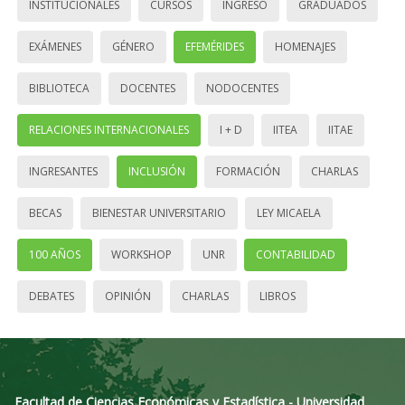
INSTITUCIONALES
CURSOS
INGRESO
GRADUADOS
EXÁMENES
GÉNERO
EFEMÉRIDES
HOMENAJES
BIBLIOTECA
DOCENTES
NODOCENTES
RELACIONES INTERNACIONALES
I + D
IITEA
IITAE
INGRESANTES
INCLUSIÓN
FORMACIÓN
CHARLAS
BECAS
BIENESTAR UNIVERSITARIO
LEY MICAELA
100 AÑOS
WORKSHOP
UNR
CONTABILIDAD
DEBATES
OPINIÓN
CHARLAS
LIBROS
Facultad de Ciencias Económicas y Estadística - Universidad