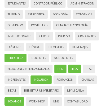
ESTUDIANTES
CONTADOR PÚBLICO
ADMINISTRACIÓN
TURISMO
ESTADÍSTICA
ECONOMÍA
CONVENIOS
POSGRADO
POSTÍTULOS
CIENCIA Y TECNOLOGÍA
INSTITUCIONALES
CURSOS
INGRESO
GRADUADOS
EXÁMENES
GÉNERO
EFEMÉRIDES
HOMENAJES
BIBLIOTECA
DOCENTES
NODOCENTES
RELACIONES INTERNACIONALES
I + D
IITEA
IITAE
INGRESANTES
INCLUSIÓN
FORMACIÓN
CHARLAS
BECAS
BIENESTAR UNIVERSITARIO
LEY MICAELA
100 AÑOS
WORKSHOP
UNR
CONTABILIDAD