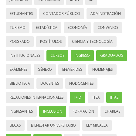
ESTUDIANTES
CONTADOR PÚBLICO
ADMINISTRACIÓN
TURISMO
ESTADÍSTICA
ECONOMÍA
CONVENIOS
POSGRADO
POSTÍTULOS
CIENCIA Y TECNOLOGÍA
INSTITUCIONALES
CURSOS
INGRESO
GRADUADOS
EXÁMENES
GÉNERO
EFEMÉRIDES
HOMENAJES
BIBLIOTECA
DOCENTES
NODOCENTES
RELACIONES INTERNACIONALES
I + D
IITEA
IITAE
INGRESANTES
INCLUSIÓN
FORMACIÓN
CHARLAS
BECAS
BIENESTAR UNIVERSITARIO
LEY MICAELA