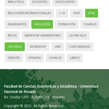
BIBLIOTECA
DOCENTES
NODOCENTES
RELACIONES INTERNACIONALES
I + D
IITEA
IITAE
INGRESANTES
INCLUSIÓN
FORMACIÓN
CHARLAS
BECAS
BIENESTAR UNIVERSITARIO
LEY MICAELA
100 AÑOS
WORKSHOP
UNR
CONTABILIDAD
DEBATES
OPINIÓN
CHARLAS
LIBROS
Facultad de Ciencias Económicas y Estadística - Universidad
Nacional de Rosario
Bv. Oroño 1261 - S2000DSM - Rosario
Copyright © 2021. All Rights Reserved.