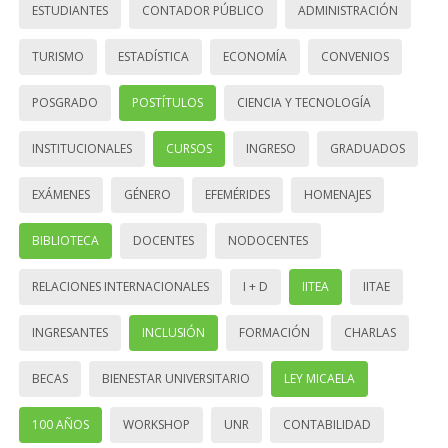
ESTUDIANTES
CONTADOR PÚBLICO
ADMINISTRACIÓN
TURISMO
ESTADÍSTICA
ECONOMÍA
CONVENIOS
POSGRADO
POSTÍTULOS
CIENCIA Y TECNOLOGÍA
INSTITUCIONALES
CURSOS
INGRESO
GRADUADOS
EXÁMENES
GÉNERO
EFEMÉRIDES
HOMENAJES
BIBLIOTECA
DOCENTES
NODOCENTES
RELACIONES INTERNACIONALES
I + D
IITEA
IITAE
INGRESANTES
INCLUSIÓN
FORMACIÓN
CHARLAS
BECAS
BIENESTAR UNIVERSITARIO
LEY MICAELA
100 AÑOS
WORKSHOP
UNR
CONTABILIDAD