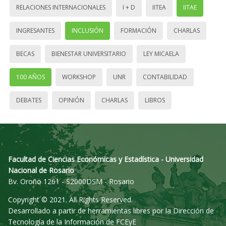
RELACIONES INTERNACIONALES
I + D
IITEA
IITAE
INGRESANTES
INCLUSIÓN
FORMACIÓN
CHARLAS
BECAS
BIENESTAR UNIVERSITARIO
LEY MICAELA
100 AÑOS
WORKSHOP
UNR
CONTABILIDAD
DEBATES
OPINIÓN
CHARLAS
LIBROS
Facultad de Ciencias Económicas y Estadística - Universidad
Nacional de Rosario
Bv. Oroño 1261 - S2000DSM - Rosario
Copyright © 2021. All Rights Reserved.
Desarrollado a partir de herramientas libres por la Dirección de
Tecnología de la Información de FCEyE