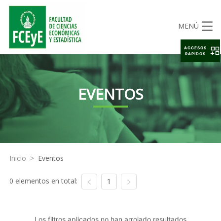
MENÚ
ACCESOS
RAPIDOS
EVENTOS
Inicio
>
Eventos
0 elementos en total:
1
Los filtros aplicados no han arrojado resultados