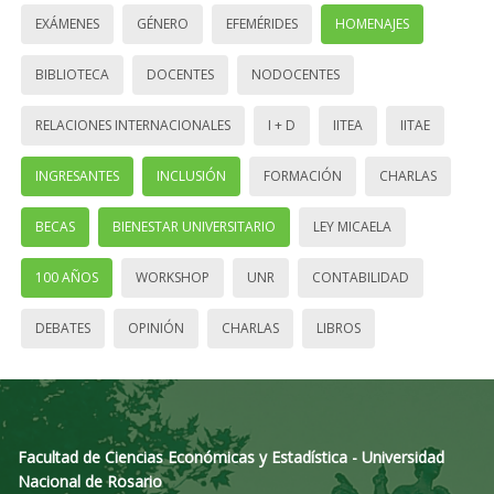
EXÁMENES
GÉNERO
EFEMÉRIDES
HOMENAJES
BIBLIOTECA
DOCENTES
NODOCENTES
RELACIONES INTERNACIONALES
I + D
IITEA
IITAE
INGRESANTES
INCLUSIÓN
FORMACIÓN
CHARLAS
BECAS
BIENESTAR UNIVERSITARIO
LEY MICAELA
100 AÑOS
WORKSHOP
UNR
CONTABILIDAD
DEBATES
OPINIÓN
CHARLAS
LIBROS
Facultad de Ciencias Económicas y Estadística - Universidad
Nacional de Rosario