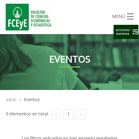
MENÚ
ACCESOS
RAPIDOS
EVENTOS
Inicio
>
Eventos
0 elementos en total:
1
Los filtros aplicados no han arrojado resultados