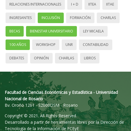
RELACIONES INTERNACIONALES
I + D
IITEA
IITAE
INGRESANTES
INCLUSIÓN
FORMACIÓN
CHARLAS
BECAS
BIENESTAR UNIVERSITARIO
LEY MICAELA
100 AÑOS
WORKSHOP
UNR
CONTABILIDAD
DEBATES
OPINIÓN
CHARLAS
LIBROS
Facultad de Ciencias Económicas y Estadística - Universidad
Nacional de Rosario
Bv. Oroño 1261 - S2000DSM - Rosario
Copyright © 2021. All Rights Reserved.
Desarrollado a partir de herramientas libres por la Dirección de
Tecnología de la Información de FCEyE