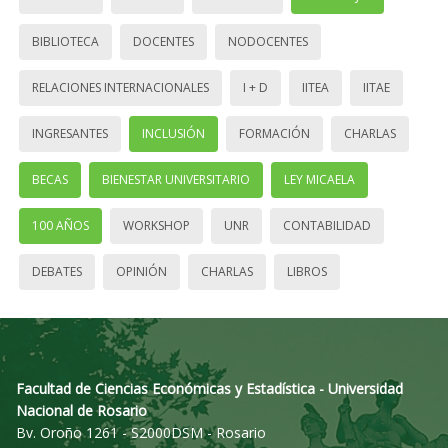
BIBLIOTECA
DOCENTES
NODOCENTES
RELACIONES INTERNACIONALES
I + D
IITEA
IITAE
INGRESANTES
INCLUSIÓN
FORMACIÓN
CHARLAS
BECAS
BIENESTAR UNIVERSITARIO
LEY MICAELA
100 AÑOS
WORKSHOP
UNR
CONTABILIDAD
DEBATES
OPINIÓN
CHARLAS
LIBROS
Facultad de Ciencias Económicas y Estadística - Universidad
Nacional de Rosario
Bv. Oroño 1261 - S2000DSM - Rosario