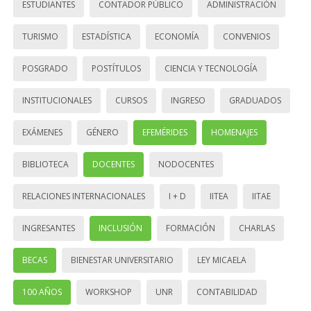
ESTUDIANTES
CONTADOR PÚBLICO
ADMINISTRACIÓN
TURISMO
ESTADÍSTICA
ECONOMÍA
CONVENIOS
POSGRADO
POSTÍTULOS
CIENCIA Y TECNOLOGÍA
INSTITUCIONALES
CURSOS
INGRESO
GRADUADOS
EXÁMENES
GÉNERO
EFEMÉRIDES
HOMENAJES
BIBLIOTECA
DOCENTES
NODOCENTES
RELACIONES INTERNACIONALES
I + D
IITEA
IITAE
INGRESANTES
INCLUSIÓN
FORMACIÓN
CHARLAS
BECAS
BIENESTAR UNIVERSITARIO
LEY MICAELA
100 AÑOS
WORKSHOP
UNR
CONTABILIDAD