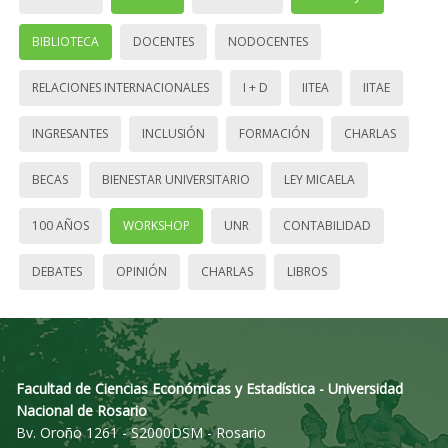
BIBLIOTECA
DOCENTES
NODOCENTES
RELACIONES INTERNACIONALES
I + D
IITEA
IITAE
INGRESANTES
INCLUSIÓN
FORMACIÓN
CHARLAS
BECAS
BIENESTAR UNIVERSITARIO
LEY MICAELA
100 AÑOS
WORKSHOP
UNR
CONTABILIDAD
DEBATES
OPINIÓN
CHARLAS
LIBROS
Facultad de Ciencias Económicas y Estadística - Universidad
Nacional de Rosario
Bv. Oroño 1261 - S2000DSM - Rosario