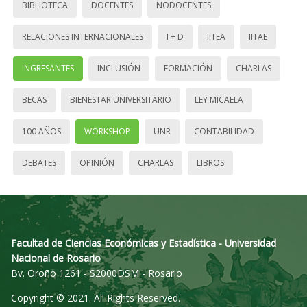
BIBLIOTECA
DOCENTES
NODOCENTES
RELACIONES INTERNACIONALES
I + D
IITEA
IITAE
INGRESANTES
INCLUSIÓN
FORMACIÓN
CHARLAS
BECAS
BIENESTAR UNIVERSITARIO
LEY MICAELA
100 AÑOS
WORKSHOP
UNR
CONTABILIDAD
DEBATES
OPINIÓN
CHARLAS
LIBROS
Facultad de Ciencias Económicas y Estadística - Universidad
Nacional de Rosario
Bv. Oroño 1261 - S2000DSM - Rosario
Copyright © 2021. All Rights Reserved.