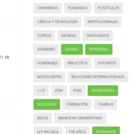
CONVENIOS
POSGRADO
POSTÍTULOS
CIENCIA Y TECNOLOGÍA
INSTITUCIONALES
CURSOS
INGRESO
GRADUADOS
EXÁMENES
GÉNERO
EFEMÉRIDES
21 de
HOMENAJES
BIBLIOTECA
DOCENTES
NODOCENTES
RELACIONES INTERNACIONALES
I + D
IITEA
IITAE
INGRESANTES
INCLUSIÓN
FORMACIÓN
CHARLAS
BECAS
BIENESTAR UNIVERSITARIO
LEY MICAELA
100 AÑOS
WORKSHOP