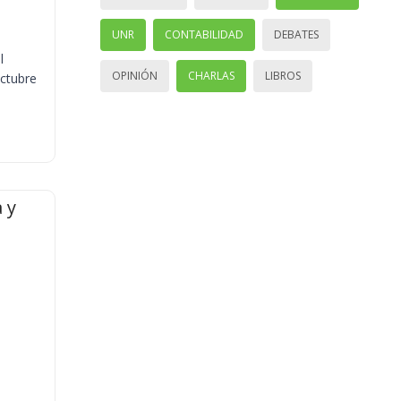
UNR
CONTABILIDAD
DEBATES
l
OPINIÓN
CHARLAS
LIBROS
octubre
 y