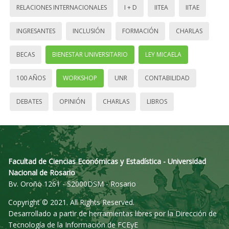
RELACIONES INTERNACIONALES
I + D
IITEA
IITAE
INGRESANTES
INCLUSIÓN
FORMACIÓN
CHARLAS
BECAS
BIENESTAR UNIVERSITARIO
LEY MICAELA
100 AÑOS
WORKSHOP
UNR
CONTABILIDAD
DEBATES
OPINIÓN
CHARLAS
LIBROS
Facultad de Ciencias Económicas y Estadística - Universidad
Nacional de Rosario
Bv. Oroño 1261 - S2000DSM - Rosario
Copyright © 2021. All Rights Reserved.
Desarrollado a partir de herramientas libres por la Dirección de
Tecnología de la Información de FCEyE