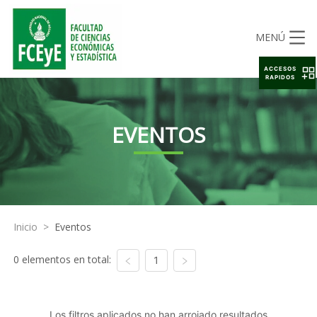
MENÚ
ACCESOS
RAPIDOS
EVENTOS
Inicio
>
Eventos
0 elementos en total:
1
Los filtros aplicados no han arrojado resultados