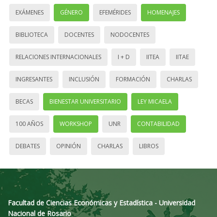
EXÁMENES
GÉNERO
EFEMÉRIDES
HOMENAJES
BIBLIOTECA
DOCENTES
NODOCENTES
RELACIONES INTERNACIONALES
I + D
IITEA
IITAE
INGRESANTES
INCLUSIÓN
FORMACIÓN
CHARLAS
BECAS
BIENESTAR UNIVERSITARIO
LEY MICAELA
100 AÑOS
WORKSHOP
UNR
CONTABILIDAD
DEBATES
OPINIÓN
CHARLAS
LIBROS
Facultad de Ciencias Económicas y Estadística - Universidad
Nacional de Rosario