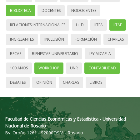
BIBLIOTECA
DOCENTES
NODOCENTES
RELACIONES INTERNACIONALES
I + D
IITEA
IITAE
INGRESANTES
INCLUSIÓN
FORMACIÓN
CHARLAS
BECAS
BIENESTAR UNIVERSITARIO
LEY MICAELA
100 AÑOS
WORKSHOP
UNR
CONTABILIDAD
DEBATES
OPINIÓN
CHARLAS
LIBROS
Facultad de Ciencias Económicas y Estadística - Universidad
Nacional de Rosario
Bv. Oroño 1261 - S2000DSM - Rosario