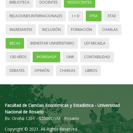
BIBLIOTECA
DOCENTES
NODOCENTES
RELACIONES INTERNACIONALES
I + D
IITEA
IITAE
INGRESANTES
INCLUSIÓN
FORMACIÓN
CHARLAS
BECAS
BIENESTAR UNIVERSITARIO
LEY MICAELA
100 AÑOS
WORKSHOP
UNR
CONTABILIDAD
DEBATES
OPINIÓN
CHARLAS
LIBROS
Facultad de Ciencias Económicas y Estadística - Universidad
Nacional de Rosario
Bv. Oroño 1261 - S2000DSM - Rosario
Copyright © 2021. All Rights Reserved.