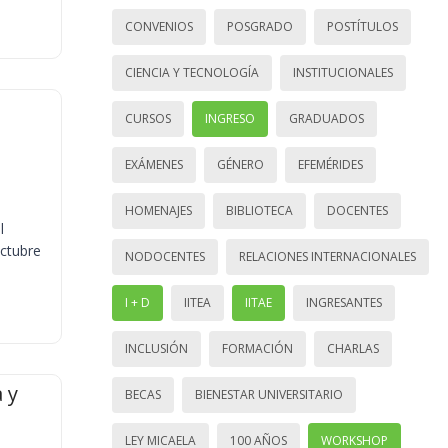
CONVENIOS
POSGRADO
POSTÍTULOS
CIENCIA Y TECNOLOGÍA
INSTITUCIONALES
CURSOS
INGRESO
GRADUADOS
EXÁMENES
GÉNERO
EFEMÉRIDES
HOMENAJES
BIBLIOTECA
DOCENTES
l
octubre
NODOCENTES
RELACIONES INTERNACIONALES
I + D
IITEA
IITAE
INGRESANTES
INCLUSIÓN
FORMACIÓN
CHARLAS
 y
BECAS
BIENESTAR UNIVERSITARIO
LEY MICAELA
100 AÑOS
WORKSHOP