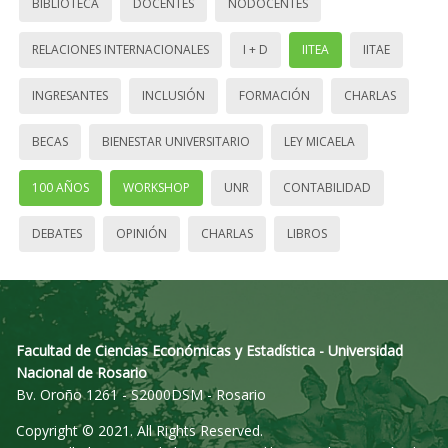
BIBLIOTECA
DOCENTES
NODOCENTES
RELACIONES INTERNACIONALES
I + D
IITEA
IITAE
INGRESANTES
INCLUSIÓN
FORMACIÓN
CHARLAS
BECAS
BIENESTAR UNIVERSITARIO
LEY MICAELA
100 AÑOS
WORKSHOP
UNR
CONTABILIDAD
DEBATES
OPINIÓN
CHARLAS
LIBROS
Facultad de Ciencias Económicas y Estadística - Universidad
Nacional de Rosario
Bv. Oroño 1261 - S2000DSM - Rosario
Copyright © 2021. All Rights Reserved.