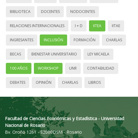
BIBLIOTECA
DOCENTES
NODOCENTES
RELACIONES INTERNACIONALES
I + D
IITEA
IITAE
INGRESANTES
INCLUSIÓN
FORMACIÓN
CHARLAS
BECAS
BIENESTAR UNIVERSITARIO
LEY MICAELA
100 AÑOS
WORKSHOP
UNR
CONTABILIDAD
DEBATES
OPINIÓN
CHARLAS
LIBROS
Facultad de Ciencias Económicas y Estadística - Universidad
Nacional de Rosario
Bv. Oroño 1261 - S2000DSM - Rosario