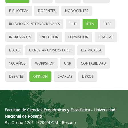
BIBLIOTECA
DOCENTES
NODOCENTES
RELACIONES INTERNACIONALES
I + D
IITEA
IITAE
INGRESANTES
INCLUSIÓN
FORMACIÓN
CHARLAS
BECAS
BIENESTAR UNIVERSITARIO
LEY MICAELA
100 AÑOS
WORKSHOP
UNR
CONTABILIDAD
DEBATES
OPINIÓN
CHARLAS
LIBROS
Facultad de Ciencias Económicas y Estadística - Universidad
Nacional de Rosario
Bv. Oroño 1261 - S2000DSM - Rosario