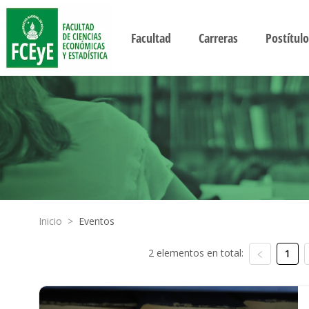
Facultad
Carreras
Postítulo
Inicio
>
Eventos
2 elementos en total:
1