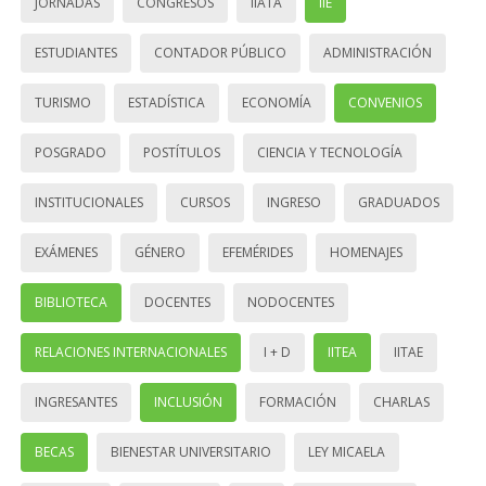
JORNADAS
CONGRESOS
IIATA
IIE
ESTUDIANTES
CONTADOR PÚBLICO
ADMINISTRACIÓN
TURISMO
ESTADÍSTICA
ECONOMÍA
CONVENIOS
POSGRADO
POSTÍTULOS
CIENCIA Y TECNOLOGÍA
INSTITUCIONALES
CURSOS
INGRESO
GRADUADOS
EXÁMENES
GÉNERO
EFEMÉRIDES
HOMENAJES
BIBLIOTECA
DOCENTES
NODOCENTES
RELACIONES INTERNACIONALES
I + D
IITEA
IITAE
INGRESANTES
INCLUSIÓN
FORMACIÓN
CHARLAS
BECAS
BIENESTAR UNIVERSITARIO
LEY MICAELA