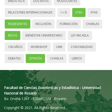
BIBLIOTECA
DOCENTES
NODOCENTES
RELACIONES INTERNACIONALES
I + D
IITEA
IITAE
INGRESANTES
INCLUSIÓN
FORMACIÓN
CHARLAS
BECAS
BIENESTAR UNIVERSITARIO
LEY MICAELA
100 AÑOS
WORKSHOP
UNR
CONTABILIDAD
DEBATES
OPINIÓN
CHARLAS
LIBROS
Facultad de Ciencias Económicas y Estadística - Universidad
Nacional de Rosario
Bv. Oroño 1261 - S2000DSM - Rosario
Copyright © 2021. All Rights Reserved.