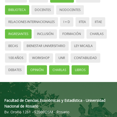
BIBLIOTECA
DOCENTES
NODOCENTES
RELACIONES INTERNACIONALES
I + D
IITEA
IITAE
INGRESANTES
INCLUSIÓN
FORMACIÓN
CHARLAS
BECAS
BIENESTAR UNIVERSITARIO
LEY MICAELA
100 AÑOS
WORKSHOP
UNR
CONTABILIDAD
DEBATES
OPINIÓN
CHARLAS
LIBROS
Facultad de Ciencias Económicas y Estadística - Universidad
Nacional de Rosario
Bv. Oroño 1261 - S2000DSM - Rosario