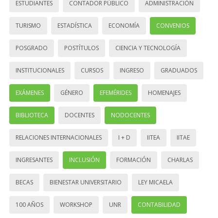
ESTUDIANTES
CONTADOR PÚBLICO
ADMINISTRACIÓN
TURISMO
ESTADÍSTICA
ECONOMÍA
CONVENIOS
POSGRADO
POSTÍTULOS
CIENCIA Y TECNOLOGÍA
INSTITUCIONALES
CURSOS
INGRESO
GRADUADOS
EXÁMENES
GÉNERO
EFEMÉRIDES
HOMENAJES
BIBLIOTECA
DOCENTES
NODOCENTES
RELACIONES INTERNACIONALES
I + D
IITEA
IITAE
INGRESANTES
INCLUSIÓN
FORMACIÓN
CHARLAS
BECAS
BIENESTAR UNIVERSITARIO
LEY MICAELA
100 AÑOS
WORKSHOP
UNR
CONTABILIDAD