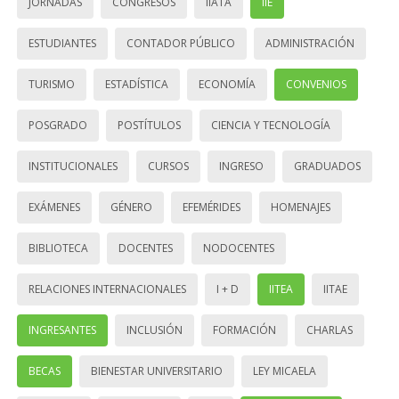
JORNADAS
CONGRESOS
IIATA
IIE
ESTUDIANTES
CONTADOR PÚBLICO
ADMINISTRACIÓN
TURISMO
ESTADÍSTICA
ECONOMÍA
CONVENIOS
POSGRADO
POSTÍTULOS
CIENCIA Y TECNOLOGÍA
INSTITUCIONALES
CURSOS
INGRESO
GRADUADOS
EXÁMENES
GÉNERO
EFEMÉRIDES
HOMENAJES
BIBLIOTECA
DOCENTES
NODOCENTES
RELACIONES INTERNACIONALES
I + D
IITEA
IITAE
INGRESANTES
INCLUSIÓN
FORMACIÓN
CHARLAS
BECAS
BIENESTAR UNIVERSITARIO
LEY MICAELA