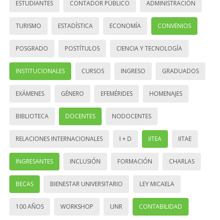
ESTUDIANTES
CONTADOR PÚBLICO
ADMINISTRACIÓN
TURISMO
ESTADÍSTICA
ECONOMÍA
CONVENIOS
POSGRADO
POSTÍTULOS
CIENCIA Y TECNOLOGÍA
INSTITUCIONALES
CURSOS
INGRESO
GRADUADOS
EXÁMENES
GÉNERO
EFEMÉRIDES
HOMENAJES
BIBLIOTECA
DOCENTES
NODOCENTES
RELACIONES INTERNACIONALES
I + D
IITEA
IITAE
INGRESANTES
INCLUSIÓN
FORMACIÓN
CHARLAS
BECAS
BIENESTAR UNIVERSITARIO
LEY MICAELA
100 AÑOS
WORKSHOP
UNR
CONTABILIDAD