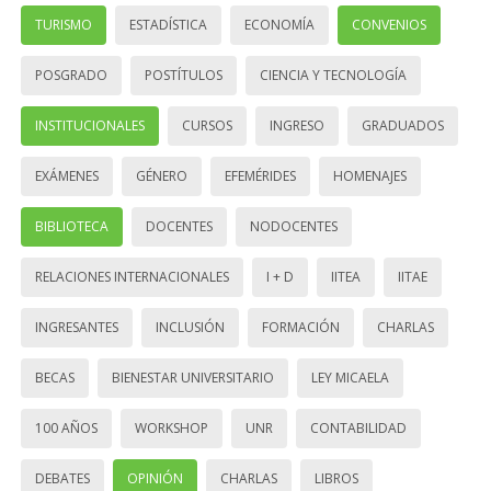
TURISMO
ESTADÍSTICA
ECONOMÍA
CONVENIOS
POSGRADO
POSTÍTULOS
CIENCIA Y TECNOLOGÍA
INSTITUCIONALES
CURSOS
INGRESO
GRADUADOS
EXÁMENES
GÉNERO
EFEMÉRIDES
HOMENAJES
BIBLIOTECA
DOCENTES
NODOCENTES
RELACIONES INTERNACIONALES
I + D
IITEA
IITAE
INGRESANTES
INCLUSIÓN
FORMACIÓN
CHARLAS
BECAS
BIENESTAR UNIVERSITARIO
LEY MICAELA
100 AÑOS
WORKSHOP
UNR
CONTABILIDAD
DEBATES
OPINIÓN
CHARLAS
LIBROS