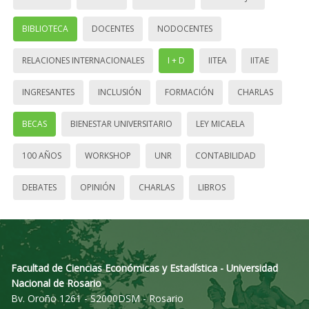
BIBLIOTECA
DOCENTES
NODOCENTES
RELACIONES INTERNACIONALES
I + D
IITEA
IITAE
INGRESANTES
INCLUSIÓN
FORMACIÓN
CHARLAS
BECAS
BIENESTAR UNIVERSITARIO
LEY MICAELA
100 AÑOS
WORKSHOP
UNR
CONTABILIDAD
DEBATES
OPINIÓN
CHARLAS
LIBROS
Facultad de Ciencias Económicas y Estadística - Universidad
Nacional de Rosario
Bv. Oroño 1261 - S2000DSM - Rosario