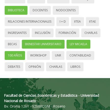
BIBLIOTECA
DOCENTES
NODOCENTES
RELACIONES INTERNACIONALES
I + D
IITEA
IITAE
INGRESANTES
INCLUSIÓN
FORMACIÓN
CHARLAS
BECAS
BIENESTAR UNIVERSITARIO
LEY MICAELA
100 AÑOS
WORKSHOP
UNR
CONTABILIDAD
DEBATES
OPINIÓN
CHARLAS
LIBROS
Facultad de Ciencias Económicas y Estadística - Universidad
Nacional de Rosario
Bv. Oroño 1261 - S2000DSM - Rosario