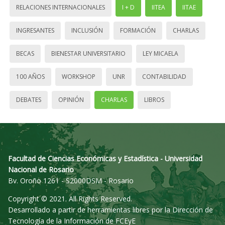
RELACIONES INTERNACIONALES
I + D
IITEA
IITAE
INGRESANTES
INCLUSIÓN
FORMACIÓN
CHARLAS
BECAS
BIENESTAR UNIVERSITARIO
LEY MICAELA
100 AÑOS
WORKSHOP
UNR
CONTABILIDAD
DEBATES
OPINIÓN
CHARLAS
LIBROS
Facultad de Ciencias Económicas y Estadística - Universidad
Nacional de Rosario
Bv. Oroño 1261 - S2000DSM - Rosario
Copyright © 2021. All Rights Reserved.
Desarrollado a partir de herramientas libres por la Dirección de
Tecnología de la Información de FCEyE