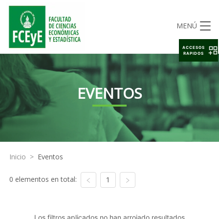
MENÚ
ACCESOS
RAPIDOS
EVENTOS
Inicio
>
Eventos
0 elementos en total:
1
Los filtros aplicados no han arrojado resultados