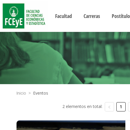
Facultad
Carreras
Postítulo
Inicio
>
Eventos
2 elementos en total:
1