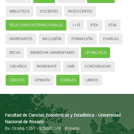
BIBLIOTECA
DOCENTES
NODOCENTES
RELACIONES INTERNACIONALES
I + D
IITEA
IITAE
INGRESANTES
INCLUSIÓN
FORMACIÓN
CHARLAS
BECAS
BIENESTAR UNIVERSITARIO
LEY MICAELA
100 AÑOS
WORKSHOP
UNR
CONTABILIDAD
DEBATES
OPINIÓN
CHARLAS
LIBROS
Facultad de Ciencias Económicas y Estadística - Universidad
Nacional de Rosario
Bv. Oroño 1261 - S2000DSM - Rosario