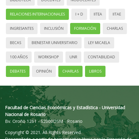
RELACIONES INTERNACIONALES
I + D
IITEA
IITAE
INGRESANTES
INCLUSIÓN
FORMACIÓN
CHARLAS
BECAS
BIENESTAR UNIVERSITARIO
LEY MICAELA
100 AÑOS
WORKSHOP
UNR
CONTABILIDAD
DEBATES
OPINIÓN
CHARLAS
LIBROS
Facultad de Ciencias Económicas y Estadística - Universidad
Nacional de Rosario
Bv. Oroño 1261 - S2000DSM - Rosario
Copyright © 2021. All Rights Reserved.