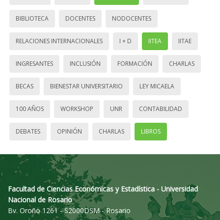
BIBLIOTECA
DOCENTES
NODOCENTES
RELACIONES INTERNACIONALES
I + D
IITEA
IITAE
INGRESANTES
INCLUSIÓN
FORMACIÓN
CHARLAS
BECAS
BIENESTAR UNIVERSITARIO
LEY MICAELA
100 AÑOS
WORKSHOP
UNR
CONTABILIDAD
DEBATES
OPINIÓN
CHARLAS
LIBROS
Facultad de Ciencias Económicas y Estadística - Universidad
Nacional de Rosario
Bv. Oroño 1261 - S2000DSM - Rosario