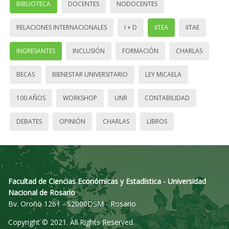
BIBLIOTECA
DOCENTES
NODOCENTES
RELACIONES INTERNACIONALES
I + D
IITEA
IITAE
INGRESANTES
INCLUSIÓN
FORMACIÓN
CHARLAS
BECAS
BIENESTAR UNIVERSITARIO
LEY MICAELA
100 AÑOS
WORKSHOP
UNR
CONTABILIDAD
DEBATES
OPINIÓN
CHARLAS
LIBROS
Facultad de Ciencias Económicas y Estadística - Universidad
Nacional de Rosario
Bv. Oroño 1261 - S2000DSM - Rosario
Copyright © 2021. All Rights Reserved.