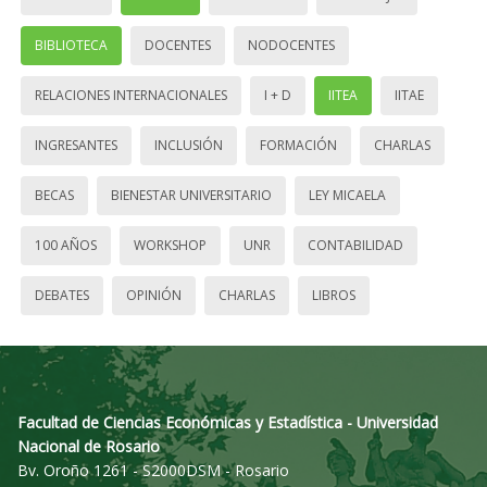
BIBLIOTECA
DOCENTES
NODOCENTES
RELACIONES INTERNACIONALES
I + D
IITEA
IITAE
INGRESANTES
INCLUSIÓN
FORMACIÓN
CHARLAS
BECAS
BIENESTAR UNIVERSITARIO
LEY MICAELA
100 AÑOS
WORKSHOP
UNR
CONTABILIDAD
DEBATES
OPINIÓN
CHARLAS
LIBROS
Facultad de Ciencias Económicas y Estadística - Universidad
Nacional de Rosario
Bv. Oroño 1261 - S2000DSM - Rosario