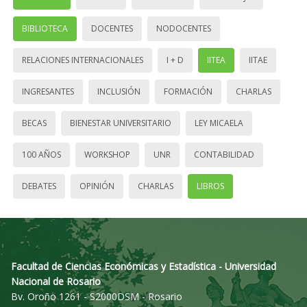
BIBLIOTECA
DOCENTES
NODOCENTES
RELACIONES INTERNACIONALES
I + D
IITEA
IITAE
INGRESANTES
INCLUSIÓN
FORMACIÓN
CHARLAS
BECAS
BIENESTAR UNIVERSITARIO
LEY MICAELA
100 AÑOS
WORKSHOP
UNR
CONTABILIDAD
DEBATES
OPINIÓN
CHARLAS
LIBROS
Facultad de Ciencias Económicas y Estadística - Universidad
Nacional de Rosario
Bv. Oroño 1261 - S2000DSM - Rosario