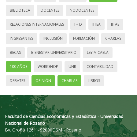
BIBLIOTECA
DOCENTES
NODOCENTES
RELACIONES INTERNACIONALES
I + D
IITEA
IITAE
INGRESANTES
INCLUSIÓN
FORMACIÓN
CHARLAS
BECAS
BIENESTAR UNIVERSITARIO
LEY MICAELA
100 AÑOS
WORKSHOP
UNR
CONTABILIDAD
DEBATES
OPINIÓN
CHARLAS
LIBROS
Facultad de Ciencias Económicas y Estadística - Universidad
Nacional de Rosario
Bv. Oroño 1261 - S2000DSM - Rosario