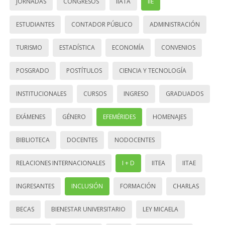
JORNADAS
CONGRESOS
IIATA
IIE
ESTUDIANTES
CONTADOR PÚBLICO
ADMINISTRACIÓN
TURISMO
ESTADÍSTICA
ECONOMÍA
CONVENIOS
POSGRADO
POSTÍTULOS
CIENCIA Y TECNOLOGÍA
INSTITUCIONALES
CURSOS
INGRESO
GRADUADOS
EXÁMENES
GÉNERO
EFEMÉRIDES
HOMENAJES
BIBLIOTECA
DOCENTES
NODOCENTES
RELACIONES INTERNACIONALES
I + D
IITEA
IITAE
INGRESANTES
INCLUSIÓN
FORMACIÓN
CHARLAS
BECAS
BIENESTAR UNIVERSITARIO
LEY MICAELA